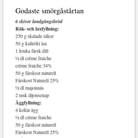
Godaste smörgåstårtan
6 skivor landgångsbröd
Räk- och laxfyllning:
250 g skalade räkor
50 g kallrökt lax
1 kruka färsk dill
½ dl crème fraiche
crème fraiche 34%
50 g färskost naturell
Färskost Naturell 25%
½ dl majonnäs
2 msk dijonsenap
Äggfyllning:
4 kokta ägg
½ dl crème fraiche
50 g färskost naturell
Färskost Naturell 25%