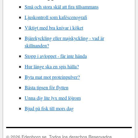
Små och stora skäl att fira tillsammans
Ljuskontroll som kaféscenografi
Viktigt med bra knivar i köket
Bjärekyckling eller majskyckling - vad är
skillnanden?
Stopp i avloppet - får inte hända
Hur länge ska en spis hålla?
Byta mat mot proteinpulver?
Bästa tipsen för flytten
Unna dig lite lyx med löjrom
Bjud på fisk till mors dag
© 2026 Edenborg.se. Todos los derechos Reservados.