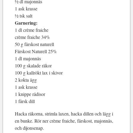
½ dl majonnäs
1 ask krasse
½ tsk salt
Garnering:
1 dl crème fraiche
crème fraiche 34%
50 g färskost naturell
Färskost Naturell 25%
1 dl majonnäs
100 g skalade räkor
100 g kallrökt lax i skivor
2 kokta ägg
1 ask krasse
1 knippe rädisor
1 färsk dill
Hacka räkorna, strimla laxen, hacka dillen och lägg i
en bunke. Rör ner crème fraiche, färskost, majonnäs,
och dijonsenap.