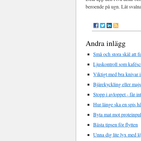
beroende på ugn. Låt svalna 
Andra inlägg
Små och stora skäl att f
Ljuskontroll som kafésc
Viktigt med bra knivar i
Bjärekyckling eller majs
Stopp i avloppet - får i
Hur länge ska en spis hå
Byta mat mot proteinpu
Bästa tipsen för flytten
Unna dig lite lyx med l