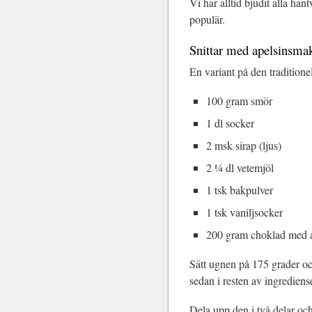
Vi har alltid bjudit alla ha
populär.
Snittar med apelsinsma
En variant på den tradition
100 gram smör
1 dl socker
2 msk sirap (ljus)
2 ¼ dl vetemjöl
1 tsk bakpulver
1 tsk vaniljsocker
200 gram choklad med 
Sätt ugnen på 175 grader oc
sedan i resten av ingredien
Dela upp den i två delar och 