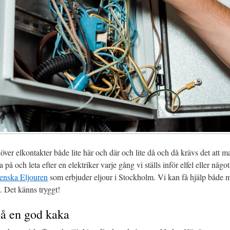
ver elkontakter både lite här och där och lite då och då krävs det att m
 på och leta efter en elektriker varje gång vi ställs inför elfel eller någ
enska Eljouren
som erbjuder eljour i Stockholm. Vi kan få hjälp både 
t. Det känns tryggt!
på en god kaka