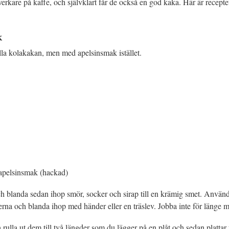
ntverkare på kaffe, och självklart får de också en god kaka. Här är recep
k
ella kolakakan, men med apelsinsmak istället.
apelsinsmak (hackad)
h blanda sedan ihop smör, socker och sirap till en krämig smet. Använ
serna och blanda ihop med händer eller en träslev. Jobba inte för länge
rulla ut dem till två längder som du lägger på en plåt och sedan plattar 