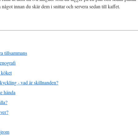
något innan du skär dem i snittar och servera sedan till kaffet.
ira tillsammans
enografi
 köket
kyckling - vad är skillnanden?
nte hända
lla?
lver?
öjrom