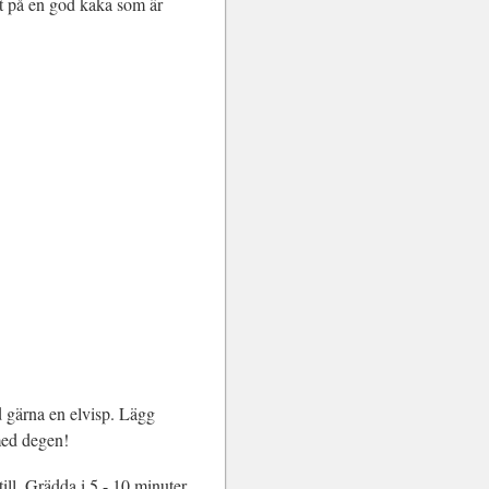
tet på en god kaka som är
d gärna en elvisp. Lägg
 med degen!
till. Grädda i 5 - 10 minuter