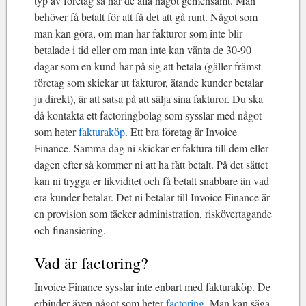
typ av företag så har de alla något gemensamt. Man
behöver få betalt för att få det att gå runt. Något som
man kan göra, om man har fakturor som inte blir
betalade i tid eller om man inte kan vänta de 30-90
dagar som en kund har på sig att betala (gäller främst
företag som skickar ut fakturor, ätande kunder betalar
ju direkt), är att satsa på att sälja sina fakturor. Du ska
då kontakta ett factoringbolag som sysslar med något
som heter
fakturaköp
. Ett bra företag är Invoice
Finance. Samma dag ni skickar er faktura till dem eller
dagen efter så kommer ni att ha fått betalt. På det sättet
kan ni trygga er likviditet och få betalt snabbare än vad
era kunder betalar. Det ni betalar till Invoice Finance är
en provision som täcker administration, riskövertagande
och finansiering.
Vad är factoring?
Invoice Finance sysslar inte enbart med fakturaköp. De
erbjuder även något som heter
factoring
. Man kan säga