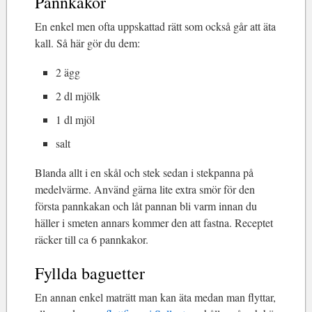
Pannkakor
En enkel men ofta uppskattad rätt som också går att äta
kall. Så här gör du dem:
2 ägg
2 dl mjölk
1 dl mjöl
salt
Blanda allt i en skål och stek sedan i stekpanna på
medelvärme. Använd gärna lite extra smör för den
första pannkakan och låt pannan bli varm innan du
häller i smeten annars kommer den att fastna. Receptet
räcker till ca 6 pannkakor.
Fyllda baguetter
En annan enkel maträtt man kan äta medan man flyttar,