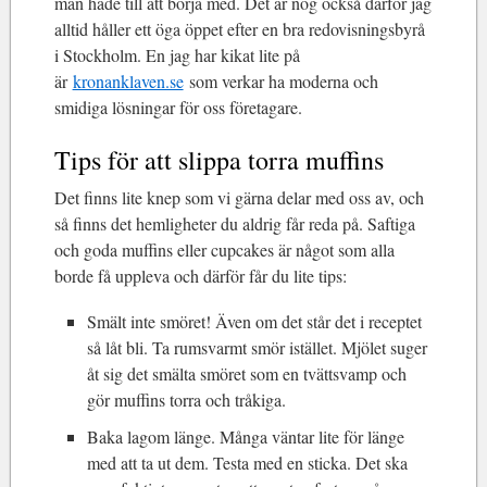
man hade till att börja med. Det är nog också därför jag
alltid håller ett öga öppet efter en bra redovisningsbyrå
i Stockholm. En jag har kikat lite på
är
kronanklaven.se
som verkar ha moderna och
smidiga lösningar för oss företagare.
Tips för att slippa torra muffins
Det finns lite knep som vi gärna delar med oss av, och
så finns det hemligheter du aldrig får reda på. Saftiga
och goda muffins eller cupcakes är något som alla
borde få uppleva och därför får du lite tips:
Smält inte smöret! Även om det står det i receptet
så låt bli. Ta rumsvarmt smör istället. Mjölet suger
åt sig det smälta smöret som en tvättsvamp och
gör muffins torra och tråkiga.
Baka lagom länge. Många väntar lite för länge
med att ta ut dem. Testa med en sticka. Det ska